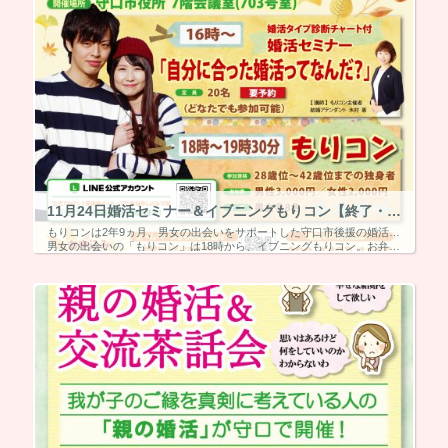
11月24日婚活セミナー＆イブニングもりコン【終了・5組マッチング】
もりコンは2年9ヵ月、男女の出会いをサポートした守口市後援の婚活イベント。11月は結婚アテンダントの木村惠が「自分に合った婚活ってなんだ？」の婚活セミナーを実施。婚活タイプ診断チャート付き！
男女の出会いの「もりコン」は18時から、イブニングもりコン。お弁当付きです！