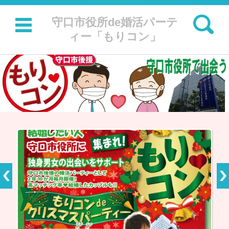
検索:
守口市役所de婚活パーテ
ィー「もりコン」
コンテンツに移動