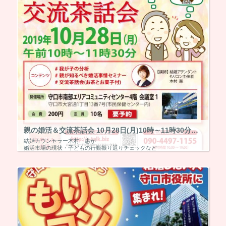
親の婚活＆交流茶話会 10月28日(月)10時～11時30分【終了】
結婚カウンセラー木村 惠が
婚活市場の現状・子どもの行動振り返りチェックなど
親御お気持ちを大事にしながら親がすべき3か条などをお話しします。