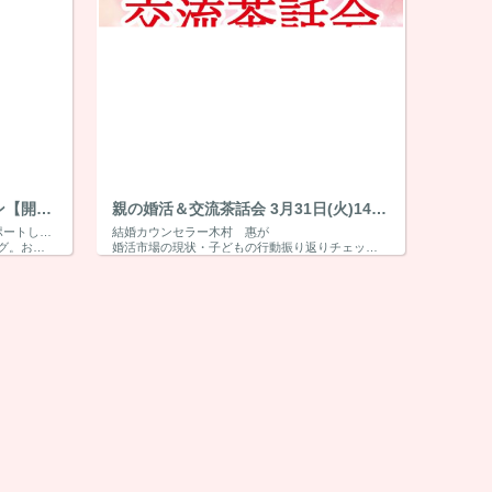
3月29日春のイブニングもりコン【開催中止】
親の婚活＆交流茶話会 3月31日(火)14時～15時30分【開催中止】
もりコンは3年余り、男女の出会いをサポートした守口市後援の婚活イベント。
結婚カウンセラー木村 惠が
きです！
婚活市場の現状・子どもの行動振り返りチェックなど
親御お気持ちを大事にしながら親がすべき3か条などをお話しします。