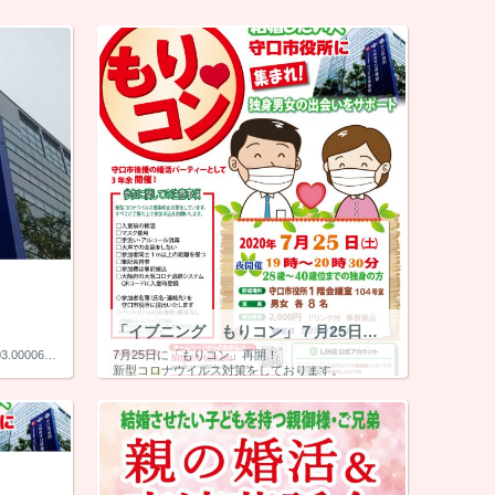
「イブニング もりコン」７月25日（土）
https://prtimes.jp/main/html/rd/p/000000003.000060113.html PRtimesにプレスリリースされ以下のメディアでリリースされました！ excite news htt […]
7月25日に「もりコン」再開！
新型コロナウイルス対策をしております。
今回は夜開催。出会いをつかみに来てください。