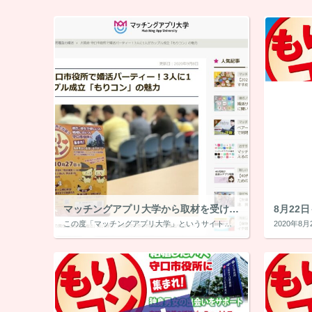
マッチングアプリ大学から取材を受けました！
8月22
この度「マッチングアプリ大学」というサイトから【もりコン】の取材を受け、地域の婚活 というテーマで記事を書いてくださいました！ 本当に詳しく書いてくださっており、今まで＆コロナ禍での【もりコン】の様子がよくわかります。 […]