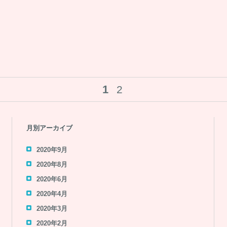
新春もりコン 1月26日（日）【終了/マッチング12組】
コンは夕方から開催！
ややメガもりコン(^^)
ークタイム有、守口クイズありの90分。
を目指す人は是非1月のもりコンへ(#^.^#)
1
2
月別アーカイブ
2020年9月
2020年8月
2020年6月
2020年4月
2020年3月
2020年2月