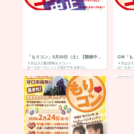
「もりコン」5月30日（土）【開催中止】
５月は少人数2部制もりコン！
４月は少人
お一人お一人じっくり話ができる街コン
お一人お
５月30日守口市役所にて
４月26日