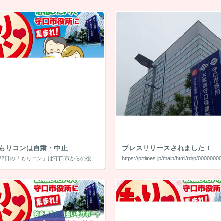
日もりコンは自粛・中止
プレスリリースされました！
2020年8月22日の「もりコン」は守口市からの後援名義はいただいておりましたが、新型コロナウイルス感染拡大が再度広がっている可能性があり、わたくしの判断で自粛・中止とさせていただきました。 楽しくもりコンができるまで暫 […]